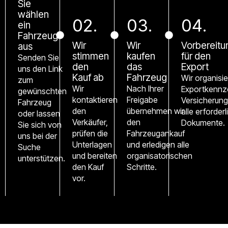
Sie
wählen
02.
03.
04.
ein
Fahrzeug
Wir
Wir
Vorbereitu
aus
stimmen
kaufen
für den
Senden Sie
den
das
Export
uns den Link
Kauf ab
Fahrzeug
Wir organisi
zum
Wir
Nach Ihrer
Exportkennz
gewünschten
kontaktieren
Freigabe
Versicherung
Fahrzeug
den
übernehmen wir
alle erforder
oder lassen
Verkäufer,
den
Dokumente.
Sie sich von
prüfen die
Fahrzeugankauf
uns bei der
Unterlagen
und erledigen alle
Suche
und bereiten
organisatorischen
unterstützen.
den Kauf
Schritte.
vor.